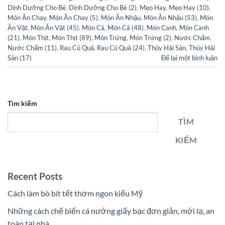
Dinh Dưỡng Cho Bé
,
Dinh Dưỡng Cho Bé (2)
,
Mẹo Hay
,
Mẹo Hay (10)
,
Món Ăn Chay
,
Món Ăn Chay (5)
,
Món Ăn Nhậu
,
Món Ăn Nhậu (53)
,
Món
Ăn Vặt
,
Món Ăn Vặt (45)
,
Món Cá
,
Món Cá (48)
,
Món Canh
,
Món Canh
(21)
,
Món Thịt
,
Món Thịt (89)
,
Món Trứng
,
Món Trứng (2)
,
Nước Chấm
,
Nước Chấm (11)
,
Rau Củ Quả
,
Rau Củ Quả (24)
,
Thủy Hải Sản
,
Thủy Hải
Sản (17)
Để lại một bình luận
Tìm kiếm
TÌM
KIẾM
Recent Posts
Cách làm bò bít tết thơm ngon kiểu Mỹ
Những cách chế biến cá nướng giấy bạc đơn giản, mới lạ, an
toàn tại nhà