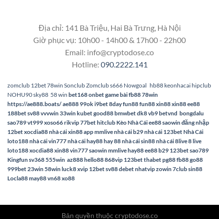
Địa chỉ: 141 Bà Triệu, Hai Bà Trưng, Hà Nội
Giờ phục vụ: 10h00 - 14h00 & 17h00 - 22h00
Email:
info@cryptodose.co
Hotline:
090.2222.141
zomclub
12bet
78win
Sonclub
Zomclub
s666
Nowgoal
hb88
keonhacai
hipclub
NOHU90
sky88
58 win
bet168
onbet
game bài
fb88
78win
https://ae888.boats/
ae888
99ok
i9bet
8day
fun88
fun88
xin88
xin88
ee88
188bet
sv88
vvvwin
33win
kubet
good88
bmwbet
dk8
vb9
betvnd
bongdalu
sao789
vt999
xoso66
rikvip
77bet
hitclub
Kèo Nhà Cái
ee88
saowin
đăng nhập
12bet
xocdia88
nhà cái xin88
app mmlive
nhà cái b29
nhà cái 123bet
Nhà Cái
loto188
nhà cái vin777
nhà cái hay88
hay 88
nhà cái sin88
nhà cái 8live
8 live
loto188
xocdia88
xin88
vin777
saowin
mmlive
hay88
ee88
b29
123bet
sao789
Kingfun
sv368
555win
az888
hello88
868vip
123bet
thabet
pg88
fb88
go88
999bet
23win
58win
luck8
xvip
12bet
sv88
debet
nhatvip
zowin
7club
sin88
Locla88
may88
vn68
xo88
Bản quyền thuộc cryptodose.co