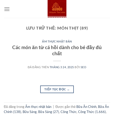
Chuyển
đến
nội
dung
LƯU TRỮ THẺ:
MÓN THỊT (89)
ẨM THỰC NHẬT BẢN
Các món ăn từ cá hồi dành cho bé đầy đủ
chất
ĐÃ ĐĂNG TRÊN
THÁNG 3 24, 2025
BỞI
SEO
TIẾP TỤC ĐỌC
→
Đã đăng trong
Ẩm thực nhật bản
|
Được gắn thẻ
Bữa Ăn Chính
,
Bữa Ăn
Chính (138)
,
Bữa Sáng
,
Bữa Sáng (27)
,
Công Thức
,
Công Thức (1.666)
,