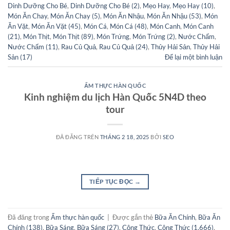
Dinh Dưỡng Cho Bé
,
Dinh Dưỡng Cho Bé (2)
,
Mẹo Hay
,
Mẹo Hay (10)
,
Món Ăn Chay
,
Món Ăn Chay (5)
,
Món Ăn Nhậu
,
Món Ăn Nhậu (53)
,
Món
Ăn Vặt
,
Món Ăn Vặt (45)
,
Món Cá
,
Món Cá (48)
,
Món Canh
,
Món Canh
(21)
,
Món Thịt
,
Món Thịt (89)
,
Món Trứng
,
Món Trứng (2)
,
Nước Chấm
,
Nước Chấm (11)
,
Rau Củ Quả
,
Rau Củ Quả (24)
,
Thủy Hải Sản
,
Thủy Hải
Sản (17)
Để lại một bình luận
ẨM THỰC HÀN QUỐC
Kinh nghiệm du lịch Hàn Quốc 5N4D theo
tour
ĐÃ ĐĂNG TRÊN
THÁNG 2 18, 2025
BỞI
SEO
TIẾP TỤC ĐỌC
→
Đã đăng trong
Ẩm thực hàn quốc
|
Được gắn thẻ
Bữa Ăn Chính
,
Bữa Ăn
Chính (138)
,
Bữa Sáng
,
Bữa Sáng (27)
,
Công Thức
,
Công Thức (1.666)
,