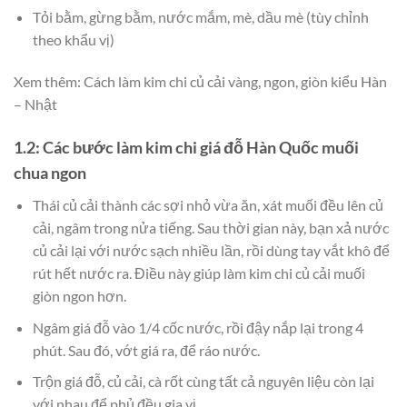
Tỏi bằm, gừng bằm, nước mắm, mè, dầu mè (tùy chỉnh
theo khẩu vị)
Xem thêm: Cách làm kim chi củ cải vàng, ngon, giòn kiểu Hàn
– Nhật
1.2: Các bước làm kim chi giá đỗ Hàn Quốc muối
chua ngon
Thái củ cải thành các sợi nhỏ vừa ăn, xát muối đều lên củ
cải, ngâm trong nửa tiếng. Sau thời gian này, bạn xả nước
củ cải lại với nước sạch nhiều lần, rồi dùng tay vắt khô để
rút hết nước ra. Điều này giúp làm kim chi củ cải muối
giòn ngon hơn.
Ngâm giá đỗ vào 1/4 cốc nước, rồi đậy nắp lại trong 4
phút. Sau đó, vớt giá ra, để ráo nước.
Trộn giá đỗ, củ cải, cà rốt cùng tất cả nguyên liệu còn lại
với nhau để phủ đều gia vị.