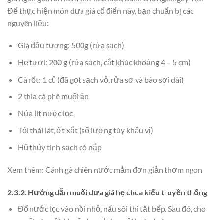
Để thực hiện món dưa giá cổ điển này, bạn chuẩn bị các
nguyên liệu:
Giá đậu tương: 500g (rửa sạch)
Hẹ tươi: 200 g (rửa sạch, cắt khúc khoảng 4 – 5 cm)
Cà rốt: 1 củ (đã gọt sạch vỏ, rửa sơ và bào sợi dài)
2 thìa cà phê muối ăn
Nửa lít nước lọc
Tỏi thái lát, ớt xắt (số lượng tùy khẩu vị)
Hũ thủy tinh sạch có nắp
Xem thêm: Cánh gà chiên nước mắm đơn giản thơm ngon
2.3.2: Hướng dẫn muối dưa giá hẹ chua kiểu truyền thống
Đổ nước lọc vào nồi nhỏ, nấu sôi thì tắt bếp. Sau đó, cho