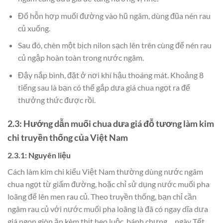
Đổ hỗn hợp muối đường vào hũ ngâm, dùng đũa nén rau
củ xuống.
Sau đó, chèn một bịch nilon sạch lên trên cùng để nén rau
củ ngập hoàn toàn trong nước ngâm.
Đậy nắp bình, đặt ở nơi khí hậu thoáng mát. Khoảng 8
tiếng sau là bạn có thể gắp dưa giá chua ngọt ra để
thưởng thức được rồi.
2.3: Hướng dẫn muối chua dưa giá đỗ tương làm kim
chi truyền thống của Việt Nam
2.3.1: Nguyên liệu
Cách làm kim chi kiểu Việt Nam thường dùng nước ngâm
chua ngọt từ giấm đường, hoặc chỉ sử dụng nước muối pha
loãng để lên men rau củ. Theo truyền thống, bạn chỉ cần
ngâm rau củ với nước muối pha loãng là đã có ngay dĩa dưa
giá ngon giòn ăn kèm thịt heo luộc, bánh chưng,…ngày Tết.