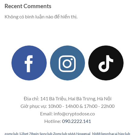
Recent Comments
Không có bình luận nào để hiển thị.
Địa chỉ: 141 Bà Triệu, Hai Bà Trưng, Hà Nội
Giờ phục vụ: 10h00 - 14h00 & 17h00 - 22h00
Email:
info@cryptodose.co
Hotline:
090.2222.141
zomclub
12bet
78win
Sonclub
Zomclub
s666
Nowgoal
hb88
keonhacai
hipclub