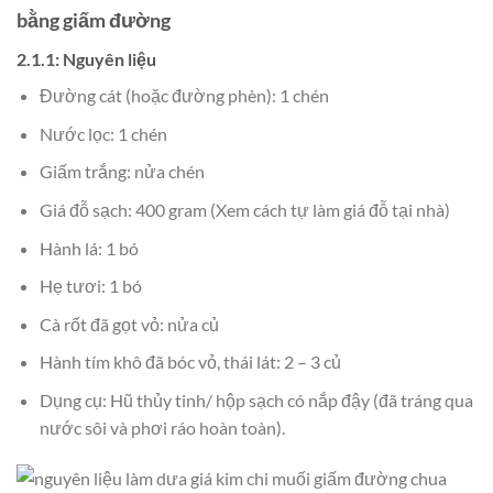
bằng giấm đường
2.1.1: Nguyên liệu
Đường cát (hoặc đường phèn): 1 chén
Nước lọc: 1 chén
Giấm trắng: nửa chén
Giá đỗ sạch: 400 gram (Xem cách tự làm giá đỗ tại nhà)
Hành lá: 1 bó
Hẹ tươi: 1 bó
Cà rốt đã gọt vỏ: nửa củ
Hành tím khô đã bóc vỏ, thái lát: 2 – 3 củ
Dụng cụ: Hũ thủy tinh/ hộp sạch có nắp đậy (đã tráng qua
nước sôi và phơi ráo hoàn toàn).