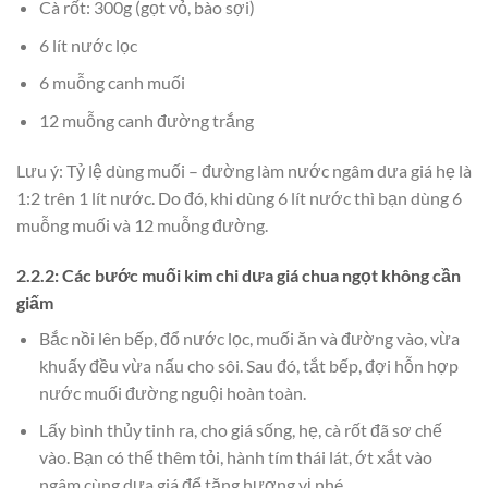
Cà rốt: 300g (gọt vỏ, bào sợi)
6 lít nước lọc
6 muỗng canh muối
12 muỗng canh đường trắng
Lưu ý: Tỷ lệ dùng muối – đường làm nước ngâm dưa giá hẹ là
1:2 trên 1 lít nước. Do đó, khi dùng 6 lít nước thì bạn dùng 6
muỗng muối và 12 muỗng đường.
2.2.2: Các bước muối kim chi dưa giá chua ngọt không cần
giấm
Bắc nồi lên bếp, đổ nước lọc, muối ăn và đường vào, vừa
khuấy đều vừa nấu cho sôi. Sau đó, tắt bếp, đợi hỗn hợp
nước muối đường nguội hoàn toàn.
Lấy bình thủy tinh ra, cho giá sống, hẹ, cà rốt đã sơ chế
vào. Bạn có thể thêm tỏi, hành tím thái lát, ớt xắt vào
ngâm cùng dưa giá để tăng hương vị nhé.