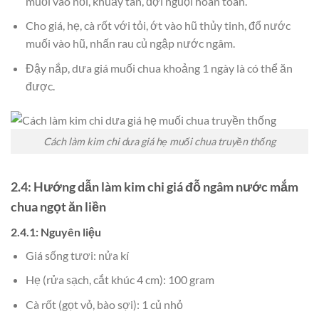
muối vào nồi, khuấy tan, đợi nguội hoàn toàn.
Cho giá, hẹ, cà rốt với tỏi, ớt vào hũ thủy tinh, đổ nước
muối vào hũ, nhấn rau củ ngập nước ngâm.
Đậy nắp, dưa giá muối chua khoảng 1 ngày là có thể ăn
được.
Cách làm kim chi dưa giá hẹ muối chua truyền thống
2.4: Hướng dẫn làm kim chi giá đỗ ngâm nước mắm
chua ngọt ăn liền
2.4.1: Nguyên liệu
Giá sống tươi: nửa kí
Hẹ (rửa sạch, cắt khúc 4 cm): 100 gram
Cà rốt (gọt vỏ, bào sợi): 1 củ nhỏ