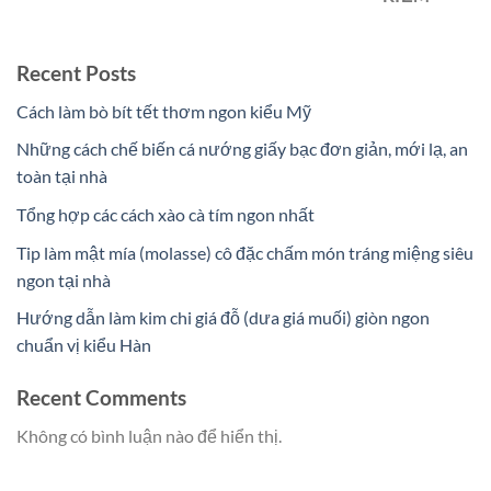
Recent Posts
Cách làm bò bít tết thơm ngon kiểu Mỹ
Những cách chế biến cá nướng giấy bạc đơn giản, mới lạ, an
toàn tại nhà
Tổng hợp các cách xào cà tím ngon nhất
Tip làm mật mía (molasse) cô đặc chấm món tráng miệng siêu
ngon tại nhà
Hướng dẫn làm kim chi giá đỗ (dưa giá muối) giòn ngon
chuẩn vị kiểu Hàn
Recent Comments
Không có bình luận nào để hiển thị.