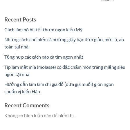
Recent Posts
Cách làm bò bít tết thơm ngon kiểu Mỹ
Những cách chế biến cá nướng giấy bạc đơn giản, mới lạ, an
toàn tại nhà
Tổng hợp các cách xào cà tím ngon nhất
Tip làm mật mía (molasse) cô đặc chấm món tráng miệng siêu
ngon tại nhà
Hướng dẫn làm kim chi giá đỗ (dưa giá muối) giòn ngon
chuẩn vị kiểu Hàn
Recent Comments
Không có bình luận nào để hiển thị.