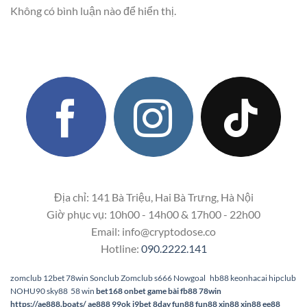
Không có bình luận nào để hiển thị.
Địa chỉ: 141 Bà Triệu, Hai Bà Trưng, Hà Nội
Giờ phục vụ: 10h00 - 14h00 & 17h00 - 22h00
Email:
info@cryptodose.co
Hotline:
090.2222.141
zomclub
12bet
78win
Sonclub
Zomclub
s666
Nowgoal
hb88
keonhacai
hipclub
NOHU90
sky88
58 win
bet168
onbet
game bài
fb88
78win
https://ae888.boats/
ae888
99ok
i9bet
8day
fun88
fun88
xin88
xin88
ee88