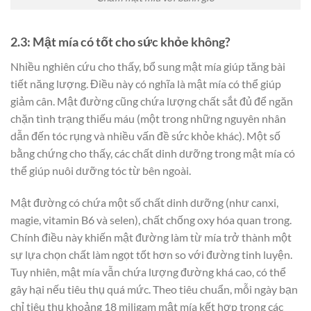
2.3: Mật mía có tốt cho sức khỏe không?
Nhiều nghiên cứu cho thấy, bổ sung mật mía giúp tăng bài
tiết năng lượng. Điều này có nghĩa là mật mía có thể giúp
giảm cân. Mật đường cũng chứa lượng chất sắt đủ để ngăn
chặn tình trạng thiếu máu (một trong những nguyên nhân
dẫn đến tóc rụng và nhiều vấn đề sức khỏe khác). Một số
bằng chứng cho thấy, các chất dinh dưỡng trong mật mía có
thể giúp nuôi dưỡng tóc từ bên ngoài.
Mật đường có chứa một số chất dinh dưỡng (như canxi,
magie, vitamin B6 và selen), chất chống oxy hóa quan trong.
Chính điều này khiến mật đường làm từ mía trở thành một
sự lựa chọn chất làm ngọt tốt hơn so với đường tinh luyện.
Tuy nhiên, mật mía vẫn chứa lượng đường khá cao, có thể
gây hại nếu tiêu thụ quá mức. Theo tiêu chuẩn, mỗi ngày bạn
chỉ tiêu thụ khoảng 18 miligam mật mía kết hợp trong các