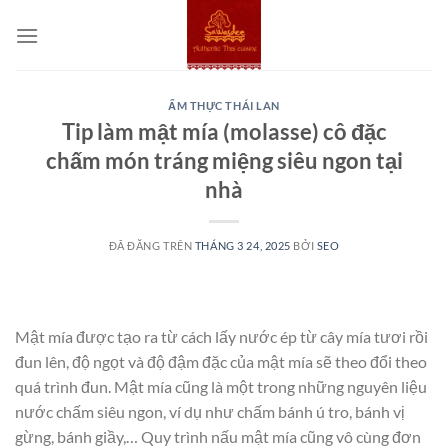
Chuyển
đến
nội
dung
ẨM THỰC THÁI LAN
Tip làm mật mía (molasse) cô đặc
chấm món tráng miệng siêu ngon tại
nhà
ĐÃ ĐĂNG TRÊN
THÁNG 3 24, 2025
BỞI
SEO
Mật mía được tạo ra từ cách lấy nước ép từ cây mía tươi rồi
đun lên, độ ngọt và độ đậm đặc của mật mía sẽ theo đổi theo
quá trình đun. Mật mía cũng là một trong những nguyên liệu
nước chấm siêu ngon, ví dụ như chấm bánh ú tro, bánh vị
gừng, bánh giầy,… Quy trình nấu mật mía cũng vô cùng đơn