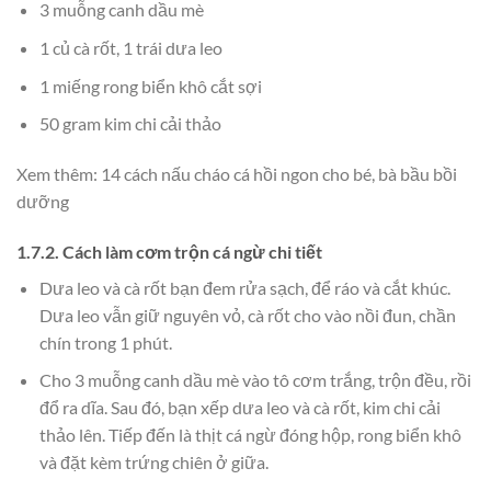
3 muỗng canh dầu mè
1 củ cà rốt, 1 trái dưa leo
1 miếng rong biển khô cắt sợi
50 gram kim chi cải thảo
Xem thêm: 14 cách nấu cháo cá hồi ngon cho bé, bà bầu bồi
dưỡng
1.7.2. Cách làm cơm trộn cá ngừ chi tiết
Dưa leo và cà rốt bạn đem rửa sạch, để ráo và cắt khúc.
Dưa leo vẫn giữ nguyên vỏ, cà rốt cho vào nồi đun, chần
chín trong 1 phút.
Cho 3 muỗng canh dầu mè vào tô cơm trắng, trộn đều, rồi
đổ ra dĩa. Sau đó, bạn xếp dưa leo và cà rốt, kim chi cải
thảo lên. Tiếp đến là thịt cá ngừ đóng hộp, rong biển khô
và đặt kèm trứng chiên ở giữa.