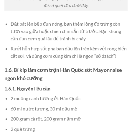
đá có quét dầu dưới đáy.
Đặt bát lên bếp đun nóng, bạn thêm lòng đỏ trứng còn
tươi vào giữa hoặc chiên chín sẵn từ trước. Bạn không
cần đun cơm quá lâu để tránh bị cháy.
Rưới hỗn hợp sốt pha ban dầu lên trên kèm với rong biển
cắt sợi, và dùng cơm cùng kim chi là ngon “số dzách”!
1.6. Bí kíp làm cơm trộn Hàn Quốc sốt Mayonnaise
ngon khó cưỡng
1.6.1. Nguyên liệu cần
2 muỗng canh tương ớt Hàn Quốc
60 ml nước tương, 30 ml dầu mè
200 gram cà rốt, 200 gram nấm mỡ
2 quả trứng