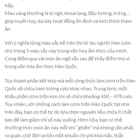
hấp.
Màu vàng thường là bí ngô, khoai lang, đậu tương, trứng…
giúp tuyến tụy, dạ dày hoạt động ổn định và kích thích thèm
ăn.
Với ý nghĩa từng màu sắc kể trên thì từ lâu người Hàn luôn
chú trọng 5 màu sắc này trong văn hóa ẩm thực của mình.
Cùng điểm qua vài món ăn ngũ sắc sau để thấy điểm thú vị
trong văn hóa ẩm thực Hàn Quốc.
Tùy thành phần kết hợp mà mỗi công thức làm cơm trộn Hàn
Quốc sẽ chứa hàm lượng calo khác nhau. Trung bình, một
khẩu phần cơm trộn kim chi sẽ chứa khoảng 450 – 478 calo.
Tuy nhiên, với những cách làm cơm trộn Hàn Quốc tại nhà
trên đây, bạn có thể tự do lựa chọn nguyên liệu chứa ít chất
béo để làm giảm chỉ số này xuống. Hơn nữa, bạn có thể
thưởng thức món ăn này mỗi khi “ghiền” mà không cần phải
ra quán, chờ đợi và tốn một khoản chi phí khá mắc, thật