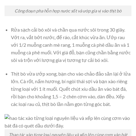
Công đoạn pha hỗn hợp nước sốt và ướp gia vị vào thịt bò
Rửa sạch cải bó xôi và chần qua nước sôi trong 30 giây.
Vớt ra, vắt bớt nước, để ráo, cắt khúc vừa ăn. Ướp rau
với 1/2 muỗng canh mè rang, 1 muỗng cà phê dầu ăn và 1
muỗng cà phê muối. Với giá đỗ, bạn cũng chần bằng nước
sôi và trộn với lượng gia vị tương tự cải bó xôi.
Thịt bò vừa ướp xong, bạn cho vào chảo đảo săn lại ở lửa
lớn. Cà rốt, nấm hương, bí ngòi thái sợi và bạn xào riêng
từng loại với 1 ít muối. Quết chút xíu dầu ăn vào bát đá,
rồi bạn cho khoảng 1,5 – 2 chén cơm vào, dàn đều. Xếp
các loại rau củ, thịt bò lần nằm gọn từng góc bát.
Thao tác xào từng loại nguyên liệu và xếp lên cùng cơm vào bát