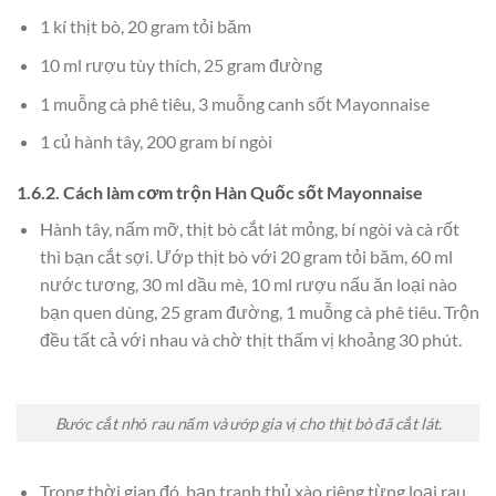
1 kí thịt bò, 20 gram tỏi băm
10 ml rượu tùy thích, 25 gram đường
1 muỗng cà phê tiêu, 3 muỗng canh sốt Mayonnaise
1 củ hành tây, 200 gram bí ngòi
1.6.2. Cách làm cơm trộn Hàn Quốc sốt Mayonnaise
Hành tây, nấm mỡ, thịt bò cắt lát mỏng, bí ngòi và cà rốt
thì bạn cắt sợi. Ướp thịt bò với 20 gram tỏi băm, 60 ml
nước tương, 30 ml dầu mè, 10 ml rượu nấu ăn loại nào
bạn quen dùng, 25 gram đường, 1 muỗng cà phê tiêu. Trộn
đều tất cả với nhau và chờ thịt thấm vị khoảng 30 phút.
Bước cắt nhỏ rau nấm và ướp gia vị cho thịt bò đã cắt lát.
Trong thời gian đó, bạn tranh thủ xào riêng từng loại rau