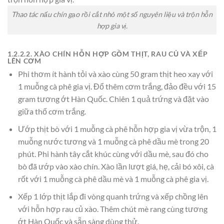
Thao tác nấu chín gạo rồi cắt nhỏ một số nguyên liệu và trộn hỗn
hợp gia vị.
1.2.2.2. XÀO CHÍN HỖN HỢP GỒM THỊT, RAU CỦ VÀ XẾP
LÊN CƠM
Phi thơm ít hành tỏi và xào cùng 50 gram thịt heo xay với
1 muỗng cà phê gia vị. Đổ thêm cơm trắng, đảo đều với 15
gram tương ớt Hàn Quốc. Chiên 1 quả trứng và đặt vào
giữa thố cơm trắng.
Ướp thịt bò với 1 muỗng cà phê hỗn hợp gia vị vừa trộn, 1
muỗng nước tương và 1 muỗng cà phê dầu mè trong 20
phút. Phi hành tây cắt khúc cùng với dầu mè, sau đó cho
bò đã ướp vào xào chín. Xào lần lượt giá, hẹ, cải bó xôi, cà
rốt với 1 muỗng cà phê dầu mè và 1 muỗng cà phê gia vị.
Xếp 1 lớp thịt lắp đi vòng quanh trứng và xếp chồng lên
với hỗn hợp rau củ xào. Thêm chút mè rang cùng tương
ớt Hàn Quốc và sẵn sàng dùng thử.