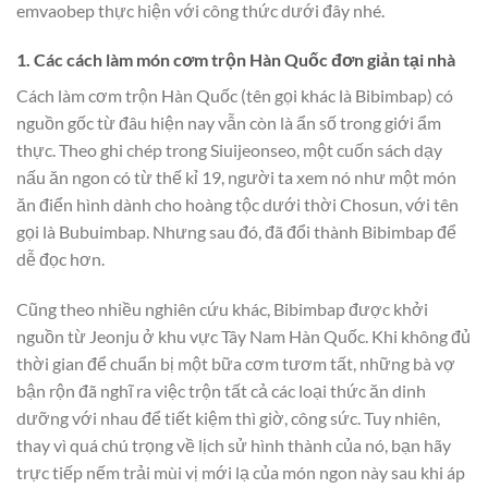
emvaobep thực hiện với công thức dưới đây nhé.
1. Các cách làm món cơm trộn Hàn Quốc đơn giản tại nhà
Cách làm cơm trộn Hàn Quốc (tên gọi khác là Bibimbap) có
nguồn gốc từ đâu hiện nay vẫn còn là ẩn số trong giới ẩm
thực. Theo ghi chép trong Siuijeonseo, một cuốn sách dạy
nấu ăn ngon có từ thế kỉ 19, người ta xem nó như một món
ăn điển hình dành cho hoàng tộc dưới thời Chosun, với tên
gọi là Bubuimbap. Nhưng sau đó, đã đổi thành Bibimbap để
dễ đọc hơn.
Cũng theo nhiều nghiên cứu khác, Bibimbap được khởi
nguồn từ Jeonju ở khu vực Tây Nam Hàn Quốc. Khi không đủ
thời gian để chuẩn bị một bữa cơm tươm tất, những bà vợ
bận rộn đã nghĩ ra việc trộn tất cả các loại thức ăn dinh
dưỡng với nhau để tiết kiệm thì giờ, công sức. Tuy nhiên,
thay vì quá chú trọng về lịch sử hình thành của nó, bạn hãy
trực tiếp nếm trải mùi vị mới lạ của món ngon này sau khi áp