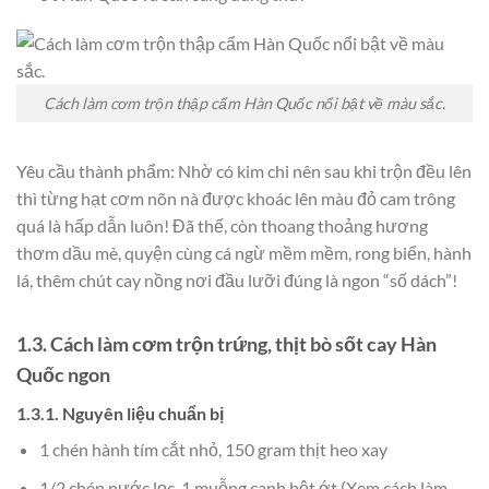
Cách làm cơm trộn thập cẩm Hàn Quốc nổi bật về màu sắc.
Yêu cầu thành phẩm: Nhờ có kim chi nên sau khi trộn đều lên
thì từng hạt cơm nõn nà được khoác lên màu đỏ cam trông
quá là hấp dẫn luôn! Đã thế, còn thoang thoảng hương
thơm dầu mè, quyện cùng cá ngừ mềm mềm, rong biển, hành
lá, thêm chút cay nồng nơi đầu lưỡi đúng là ngon “số dách”!
1.3. Cách làm cơm trộn trứng, thịt bò sốt cay Hàn
Quốc ngon
1.3.1. Nguyên liệu chuẩn bị
1 chén hành tím cắt nhỏ, 150 gram thịt heo xay
1/2 chén nước lọc, 1 muỗng canh bột ớt (Xem cách làm