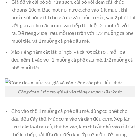
Giá đỗ và cải bó xôi rửa sạch, cải bó xôi đem cắt khúc
khoảng 10cm. Bắc một nồi nước, cho vào 1 ít muối, khi
nước sôi bùng thì cho giá đỗ vào luộc trước, sau 2 phút thì
vớt giá ra, cho cải bó xôi vào tiếp tục luộc 2 phút rồi vớt
ra. Để riêng 2 loại rau, mỗi loại trộn với 1/2 muỗng cà phê
muối tiêu và 1 muỗng cà phê dầu mè.
Xào riêng nấm cắt lát, bí ngòi và cà rốt cắt sợi, mỗi loại
đều nêm 1 vào với 1 muỗng cà phê dầu mè, 1/2 muỗng cà
phê muối tiêu.
Công đoạn luộc rau giá và xào riêng các phụ liệu khác.
Cho vào thố 1 muỗng cà phê dầu mè, dùng cọ phết cho
dầu đều đáy thố. Múc cơm vào và dàn đều cơm. Xếp lần
lượt các loại rau củ, thịt bò xào, kim chi cắt nhỏ vào rồi đặt
thố lên bếp, bật lửa đun đến khi lớp cơm ở dưới nóng