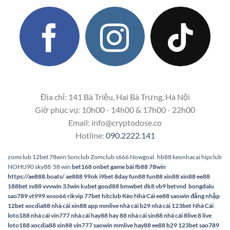
Địa chỉ: 141 Bà Triệu, Hai Bà Trưng, Hà Nội
Giờ phục vụ: 10h00 - 14h00 & 17h00 - 22h00
Email:
info@cryptodose.co
Hotline:
090.2222.141
zomclub
12bet
78win
Sonclub
Zomclub
s666
Nowgoal
hb88
keonhacai
hipclub
NOHU90
sky88
58 win
bet168
onbet
game bài
fb88
78win
https://ae888.boats/
ae888
99ok
i9bet
8day
fun88
fun88
xin88
xin88
ee88
188bet
sv88
vvvwin
33win
kubet
good88
bmwbet
dk8
vb9
betvnd
bongdalu
sao789
vt999
xoso66
rikvip
77bet
hitclub
Kèo Nhà Cái
ee88
saowin
đăng nhập
12bet
xocdia88
nhà cái xin88
app mmlive
nhà cái b29
nhà cái 123bet
Nhà Cái
loto188
nhà cái vin777
nhà cái hay88
hay 88
nhà cái sin88
nhà cái 8live
8 live
loto188
xocdia88
xin88
vin777
saowin
mmlive
hay88
ee88
b29
123bet
sao789