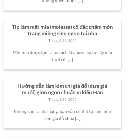
không quen thuộc [...]
Tip làm mật mía (molasse) cô đặc chấm món
tráng miệng siêu ngon tại nhà
Tháng 3 24, 2025
Mật mía được tạo ra từ cách lấy nước ép từ cây mía
tươi rồi [...]
Hướng dẫn làm kim chi giá đỗ (dưa giá
muối) giòn ngon chuẩn vị kiểu Hàn
Tháng 3 24, 2025
Không cần ra nhà hàng, bạn vẫn có thể tự làm món
kim giá đỗ chua [...]