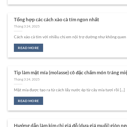
Tổng hợp các cách xào cà tím ngon nhất
Tháng 3 24, 2025
Cách xào cà tím với nhiều chị em nội trợ dường như không quen th
READ MORE
Tip làm mật mía (molasse) cô đặc chấm món tráng miệ
Tháng 3 24, 2025
Mật mía được tạo ra từ cách lấy nước ép từ cây mía tươi rồi [...]
READ MORE
Hướng dẫn làm kim chi giá đỗ (dưa giá muối) giòn ng