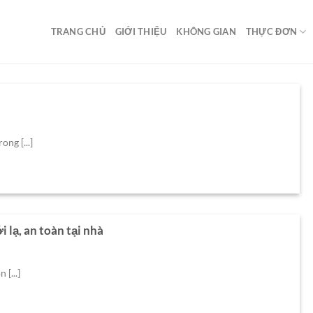
TRANG CHỦ
GIỚI THIỆU
KHÔNG GIAN
THỰC ĐƠN
ng [...]
 lạ, an toàn tại nhà
[...]