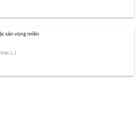
ặc sản vùng miền
ệt, [...]