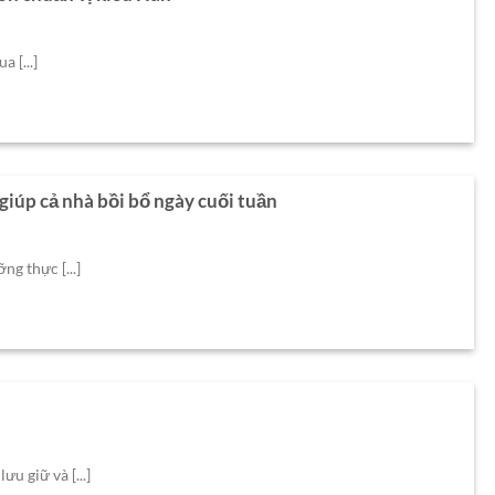
 [...]
giúp cả nhà bồi bổ ngày cuối tuần
g thực [...]
 giữ và [...]