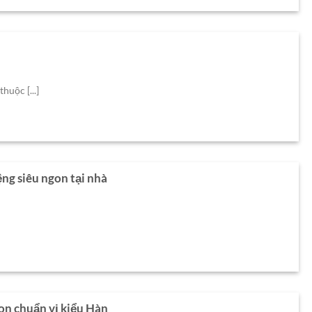
uộc [...]
ng siêu ngon tại nhà
on chuẩn vị kiểu Hàn